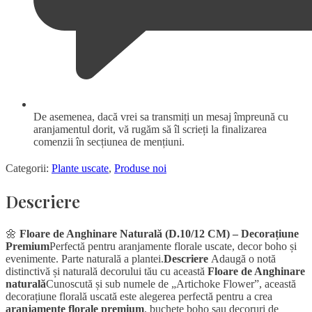
De asemenea, dacă vrei sa transmiți un mesaj împreună cu
aranjamentul dorit, vă rugăm să îl scrieți la finalizarea
comenzii în secțiunea de mențiuni.
Categorii:
Plante uscate
,
Produse noi
Descriere
🌼
Floare de Anghinare Naturală (D.10/12 CM) – Decorațiune
Premium
Perfectă pentru aranjamente florale uscate, decor boho și
evenimente. Parte naturală a plantei.
Descriere
Adaugă o notă
distinctivă și naturală decorului tău cu această
Floare de Anghinare
naturală
Cunoscută și sub numele de „Artichoke Flower”, această
decorațiune florală uscată este alegerea perfectă pentru a crea
aranjamente florale premium
, buchete boho sau decoruri de