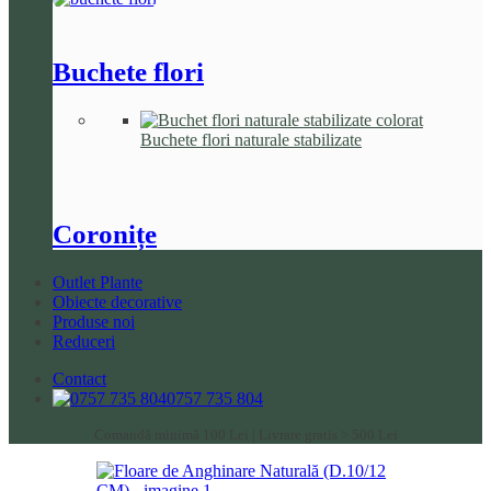
Buchete flori
Buchete flori naturale stabilizate
Coronițe
Outlet Plante
Obiecte decorative
Produse noi
Reduceri
Contact
0757 735 804
Comandă minimă 100 Lei | Livrare gratis > 500 Lei