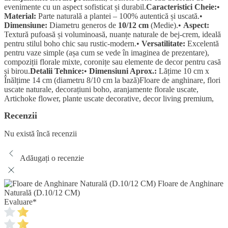
evenimente cu un aspect sofisticat și durabil.
Caracteristici Cheie:
•
Material:
Parte naturală a plantei – 100% autentică și uscată.•
Dimensiune:
Diametru generos de
10/12 cm
(Medie).•
Aspect:
Textură pufoasă și voluminoasă, nuanțe naturale de bej-crem, ideală
pentru stilul boho chic sau rustic-modern.•
Versatilitate:
Excelentă
pentru vaze simple (așa cum se vede în imaginea de prezentare),
compoziții florale mixte, coronițe sau elemente de decor pentru casă
și birou.
Detalii Tehnice:
•
Dimensiuni Aprox.:
Lățime 10 cm x
Înălțime 14 cm (diametru 8/10 cm la bază)Floare de anghinare, flori
uscate naturale, decorațiuni boho, aranjamente florale uscate,
Artichoke flower, plante uscate decorative, decor living premium,
Recenzii
Nu există încă recenzii
Adăugați o recenzie
Floare de Anghinare
Naturală (D.10/12 CM)
Evaluare
*