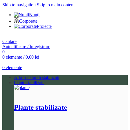
Skip to navigation
Skip to main content
Nunți
Corporate
Proiecte
Căutare
Autentificare / Înregistrare
0
0
elemente
/
0,00
lei
0
elemente
Arbori naturali stabilizați
Plante stabilizate
Plante stabilizate