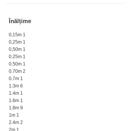
Înălțime
0,15m
1
0,25m
1
0,50m
1
0.25m
1
0.50m
1
0.70m
2
0.7m
1
1.3m
6
1.4m
1
1.6m
1
1.8m
9
1m
1
2.4m
2
2m
1