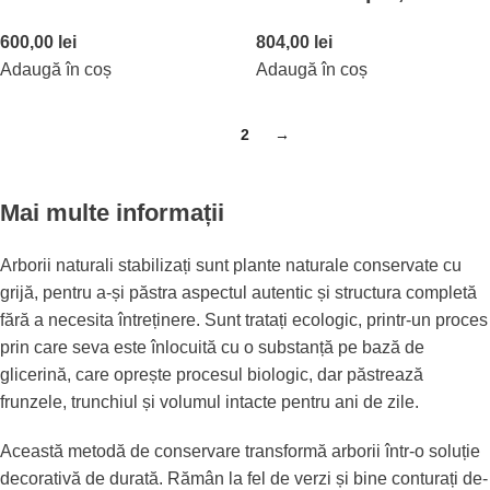
600,00
lei
804,00
lei
Adaugă în coș
Adaugă în coș
1
2
→
Mai multe informații
Arborii naturali stabilizați sunt plante naturale conservate cu
grijă, pentru a-și păstra aspectul autentic și structura completă
fără a necesita întreținere. Sunt tratați ecologic, printr-un proces
prin care seva este înlocuită cu o substanță pe bază de
glicerină, care oprește procesul biologic, dar păstrează
frunzele, trunchiul și volumul intacte pentru ani de zile.
Această metodă de conservare transformă arborii într-o soluție
decorativă de durată. Rămân la fel de verzi și bine conturați de-