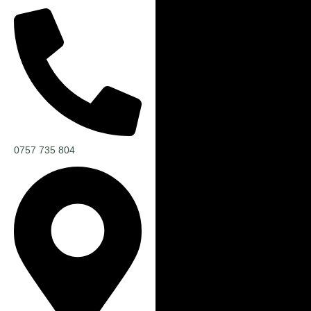
un mod elegant și echilibrat. Pot marca discret un colț, pot
delimita o zonă sau pot deveni un punct de interes într-o
încăpere aerisită. Sunt adesea integrați în proiecte de
amenajare în care plantele proaspete ar fi imposibil de
întreținut.
Arborii stabilizați nu sunt doar o alegere decorativă. Ei aduc un
sentiment de naturalețe constantă într-un mediu altfel controlat.
Într-un spațiu unde totul e gândit funcțional și tehnic, un arbore
0757 735 804
real – care nu mai are nevoie de îngrijire – oferă o senzație de
echilibru. Verdele lor rămâne mereu la fel, iar textura reală
contribuie la o atmosferă calmă, cu detalii care nu distrag, dar
care contează.
Fiind o alternativă sustenabilă la plantele vii, arborii stabilizați
nu implică consum de resurse, nu creează deșeuri și nu trebuie
înlocuiți. Sunt o alegere rațională pentru cei care doresc un
decor coerent, stabil, și o alegere estetică pentru cei care vor
ceva natural, dar constant. Într-o lume în care totul se schimbă