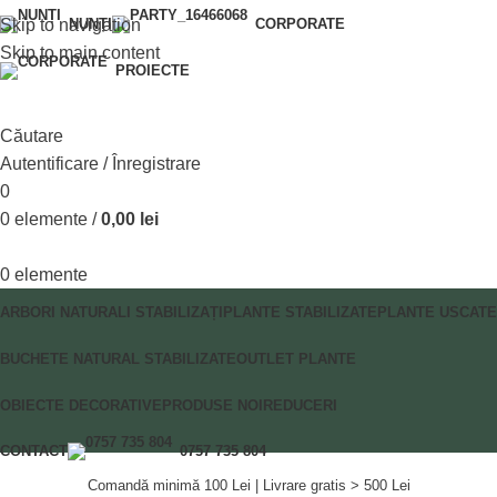
Skip to navigation
NUNȚI
CORPORATE
Skip to main content
PROIECTE
Căutare
Autentificare / Înregistrare
0
0
elemente
/
0,00
lei
0
elemente
ARBORI NATURALI STABILIZAȚI
PLANTE STABILIZATE
PLANTE USCATE
BUCHETE NATURAL STABILIZATE
OUTLET PLANTE
OBIECTE DECORATIVE
PRODUSE NOI
REDUCERI
CONTACT
0757 735 804
Comandă minimă 100 Lei | Livrare gratis > 500 Lei