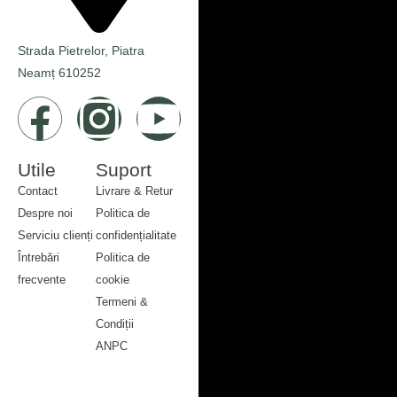
rapid, ei oferă o prezență liniștitoare, cu volum, textură și formă
reală – dar fără niciuna dintre obligațiile plantelor vii.
Strada Pietrelor, Piatra
Citește mai mult
Neamț 610252
Utile
Suport
Contact
Livrare & Retur
Despre noi
Politica de
Serviciu clienți
confidențialitate
Întrebări
Politica de
frecvente
cookie
Contact
Termeni &
Despre noi
Condiții
Serviciu clienți
ANPC
Întrebări
Livrare & Retur
frecvente
Politica de