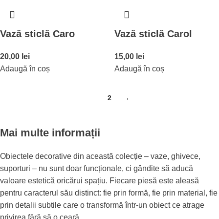
Vază sticlă Caro
Vază sticlă Carol
20,00
lei
15,00
lei
Adaugă în coș
Adaugă în coș
1
2
→
Mai multe informații
Obiectele decorative din această colecție – vaze, ghivece,
suporturi – nu sunt doar funcționale, ci gândite să aducă
valoare estetică oricărui spațiu. Fiecare piesă este aleasă
pentru caracterul său distinct: fie prin formă, fie prin material, fie
prin detalii subtile care o transformă într-un obiect ce atrage
privirea fără să o ceară.