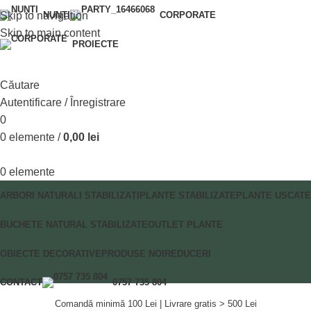
Skip to navigation
NUNȚI
CORPORATE
Skip to main content
PROIECTE
Căutare
Autentificare / Înregistrare
0
0
elemente
/
0,00
lei
0
elemente
ARBORI NATURALI STABILIZAȚI
PLANTE STABILIZATE
PLANTE USCATE
BUCHETE NATURAL STABILIZATE
OUTLET PLANTE
OBIECTE DECORATIVE
PRODUSE NOI
REDUCERI
CONTACT
0757 735 804
Comandă minimă 100 Lei | Livrare gratis > 500 Lei