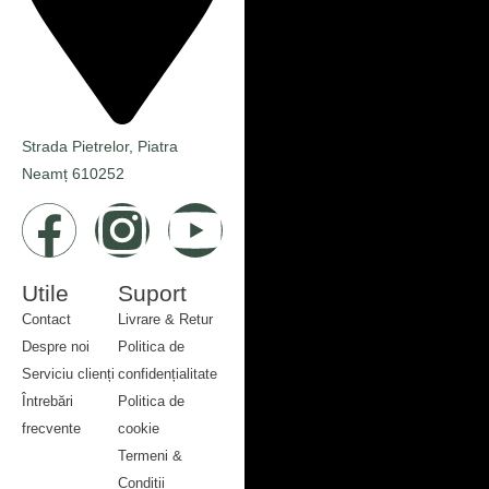
Strada Pietrelor, Piatra
Neamț 610252
Utile
Suport
Contact
Livrare & Retur
Despre noi
Politica de
Serviciu clienți
confidențialitate
Întrebări
Politica de
frecvente
cookie
Contact
Termeni &
Despre noi
Condiții