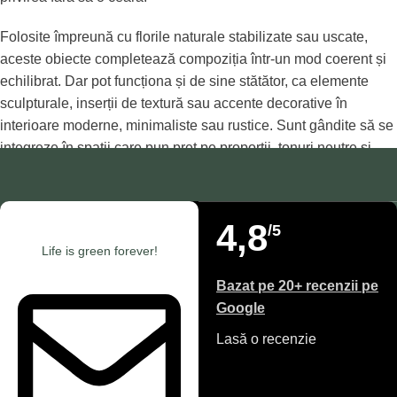
Folosite împreună cu florile naturale stabilizate sau uscate,
aceste obiecte completează compoziția într-un mod coerent și
echilibrat. Dar pot funcționa și de sine stătător, ca elemente
sculpturale, inserții de textură sau accente decorative în
interioare moderne, minimaliste sau rustice. Sunt gândite să se
integreze în spații care pun preț pe proporții, tonuri neutre și
detaliu atent lucrat.
Materialele variază, fiecare având propriul rol în completarea
4,8
/5
unei atmosfere. Unele obiecte sunt discrete și servesc ca
Life is green forever!
fundal, altele devin puncte de interes prin volum, formă sau
finisaj. Toate sunt alese pentru a susține un decor coerent,
Bazat pe 20+ recenzii pe
sincer și bine construit.
Google
Sunt ideale pentru locuințe, birouri, studiouri sau spații
Lasă o recenzie
comerciale în care se dorește o prezență vizuală subtilă, dar
bine definită. Obiectele nu doar susțin florile – ci și ideea că un