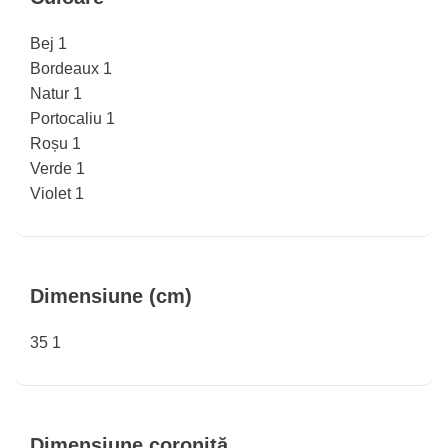
Bej
1
Bordeaux
1
Natur
1
Portocaliu
1
Roșu
1
Verde
1
Violet
1
Dimensiune (cm)
35
1
Dimensiune coroniță