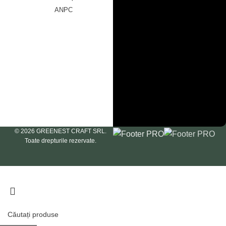
Serviciu clienți
ANPC
Întrebări
Livrare & Retur
frecvente
Politica de
confidențialitate
Politica de
cookie
Termeni &
Condiții
ANPC
© 2026 GREENEST CRAFT SRL.
Toate drepturile rezervate.