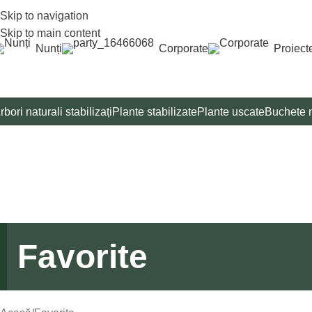
Skip to navigation
Skip to main content
Nunți
Corporate
Proiect
rbori naturali stabilizați
Plante stabilizate
Plante uscate
Buchete n
Favorite