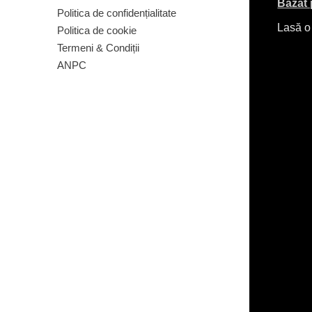
Bazat 
Politica de confidențialitate
Lasă o
Politica de cookie
Termeni & Condiții
ANPC
Livrare & Retur
Politica de confidențialitate
Politica de cookie
Termeni & Condiții
ANPC