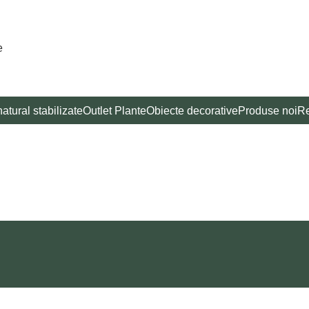
e
atural stabilizate
Outlet Plante
Obiecte decorative
Produse noi
Re