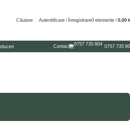
Căutare
Autentificare / Înregistrare
0
elemente
/
0,00
l
Contact
0757 735 8
duceri