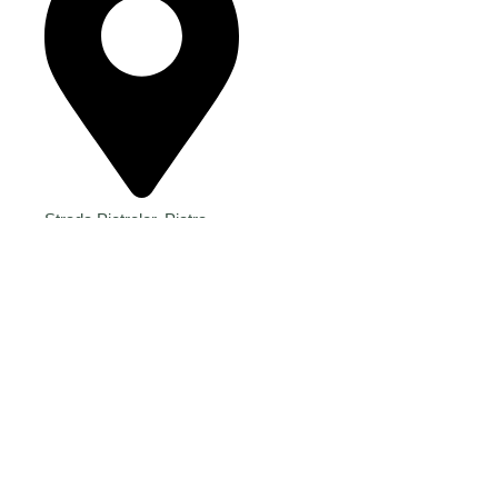
Strada Pietrelor, Piatra
Neamț 610252
© 2026 GREENEST CRAFT SRL. Toate drepturile rezervate.