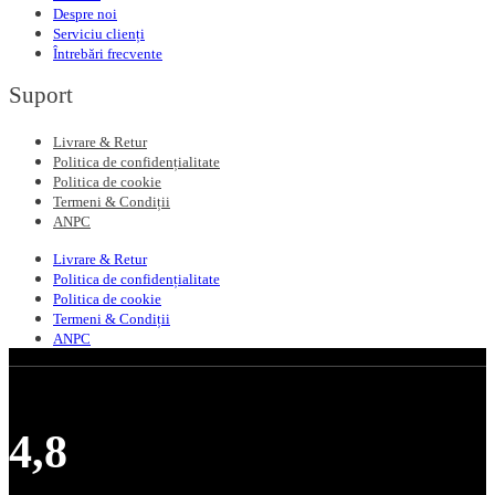
Despre noi
Serviciu clienți
Întrebări frecvente
Suport
Livrare & Retur
Politica de confidențialitate
Politica de cookie
Termeni & Condiții
ANPC
Livrare & Retur
Politica de confidențialitate
Politica de cookie
Termeni & Condiții
ANPC
4,8