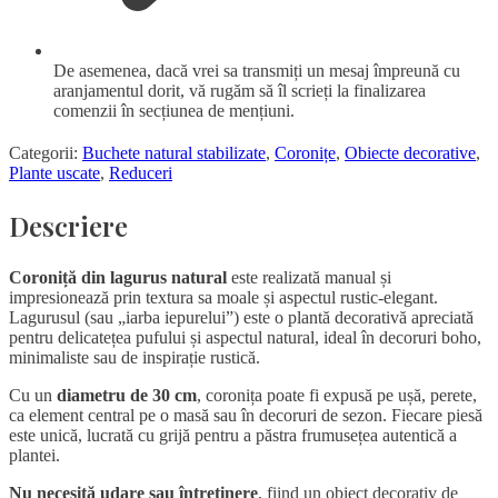
De asemenea, dacă vrei sa transmiți un mesaj împreună cu
aranjamentul dorit, vă rugăm să îl scrieți la finalizarea
comenzii în secțiunea de mențiuni.
Categorii:
Buchete natural stabilizate
,
Coronițe
,
Obiecte decorative
,
Plante uscate
,
Reduceri
Descriere
Coroniță din lagurus natural
este realizată manual și
impresionează prin textura sa moale și aspectul rustic-elegant.
Lagurusul (sau „iarba iepurelui”) este o plantă decorativă apreciată
pentru delicatețea pufului și aspectul natural, ideal în decoruri boho,
minimaliste sau de inspirație rustică.
Cu un
diametru de 30 cm
, coronița poate fi expusă pe ușă, perete,
ca element central pe o masă sau în decoruri de sezon. Fiecare piesă
este unică, lucrată cu grijă pentru a păstra frumusețea autentică a
plantei.
Nu necesită udare sau întreținere
, fiind un obiect decorativ de