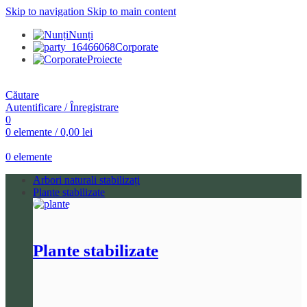
Skip to navigation
Skip to main content
Nunți
Corporate
Proiecte
Căutare
Autentificare / Înregistrare
0
0
elemente
/
0,00
lei
0
elemente
Arbori naturali stabilizați
Plante stabilizate
Plante stabilizate