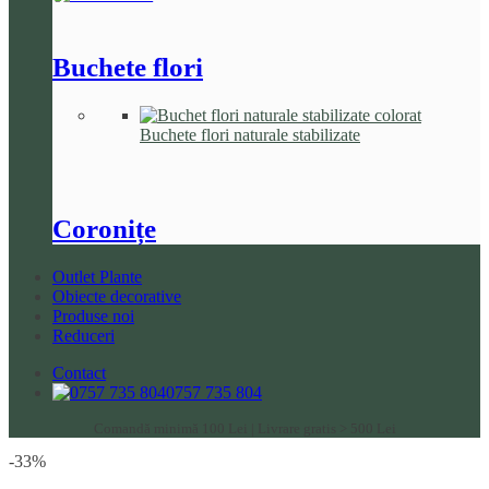
Buchete flori
Buchete flori naturale stabilizate
Coronițe
Outlet Plante
Obiecte decorative
Produse noi
Reduceri
Contact
0757 735 804
Comandă minimă 100 Lei | Livrare gratis > 500 Lei
-33%