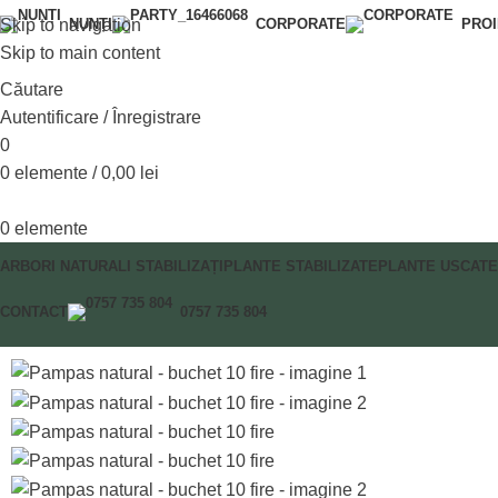
Skip to navigation
NUNȚI
CORPORATE
PRO
Skip to main content
Căutare
Autentificare / Înregistrare
0
0
elemente
/
0,00
lei
0
elemente
ARBORI NATURALI STABILIZAȚI
PLANTE STABILIZATE
PLANTE USCATE
CONTACT
0757 735 804