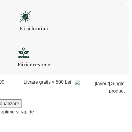
Fără lumină
Fără creștere
00
Livrare gratis > 500 Lei
onalizare
i optime și rapide