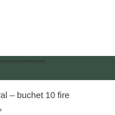
IVE
PRODUSE NOI
REDUCERI
l – buchet 10 fire
e