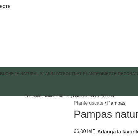
IECTE
BUCHETE NATURAL STABILIZATE
OUTLET PLANTE
OBIECTE DECORAT
Comandă minimă 100 Lei | Livrare gratis > 500 Lei
Plante uscate
Pampas
Pampas natura
66,00
lei
Adaugă la favorit