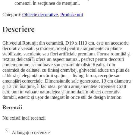
comenzii în secțiunea de mențiuni.
Categorii:
Obiecte decorative
,
Produse noi
Descriere
Ghiveciul Rotunjit din ceramică, D19 x H13 cm, este un accesoriu
decorativ versatil și modern, ideal pentru aranjamente cu plante
stabilizate, suculente sau flori artificiale premium. Forma rotunjită și
textura delicată îi oferă un aspect natural, perfect pentru decoruri
contemporane, scandinave sau eco-minimaliste.Realizat din
ceramică de calitate, cu finisaj crem/bej, ghiveciul aduce un plus de
căldură și eleganță oricărui spațiu — living, birou, recepție sau
amenajări comerciale. Dimensiunile sale generoase, 19 cm diametru
și 13 cm înălțime, îl fac ideal pentru aranjamentele Greenest Craft
care pun în valoare naturalețea și armonia.Un obiect decorativ
durabil, estetic și ușor de integrat în orice stil de design interior.
Recenzii
Nu există încă recenzii
Adăugați o recenzie