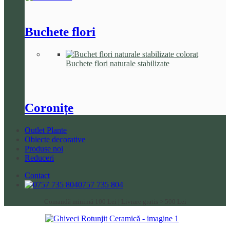
Buchete flori
Buchete flori naturale stabilizate
Coronițe
Outlet Plante
Obiecte decorative
Produse noi
Reduceri
Contact
0757 735 804
Comandă minimă 100 Lei | Livrare gratis > 500 Lei