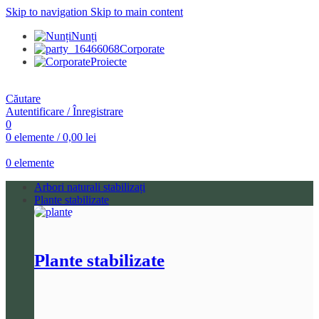
Skip to navigation
Skip to main content
Nunți
Corporate
Proiecte
Căutare
Autentificare / Înregistrare
0
0
elemente
/
0,00
lei
0
elemente
Arbori naturali stabilizați
Plante stabilizate
Plante stabilizate