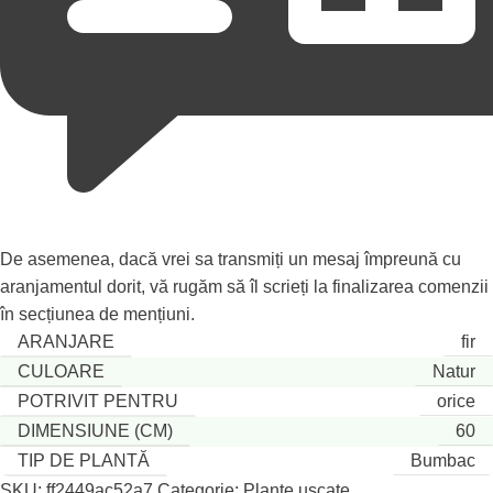
De asemenea, dacă vrei sa transmiți un mesaj împreună cu
aranjamentul dorit, vă rugăm să îl scrieți la finalizarea comenzii
în secțiunea de mențiuni.
ARANJARE
fir
CULOARE
Natur
POTRIVIT PENTRU
orice
DIMENSIUNE (CM)
60
TIP DE PLANTĂ
Bumbac
SKU:
ff2449ac52a7
Categorie:
Plante uscate