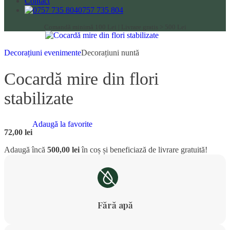
Contact
0757 735 804
Comandă minimă 100 Lei | Livrare gratis > 500 Lei
Decorațiuni evenimente
Decorațiuni nuntă
Cocardă mire din flori
stabilizate
Adaugă la favorite
72,00
lei
Adaugă încă
500,00
lei
în coș și beneficiază de livrare gratuită!
Fără apă