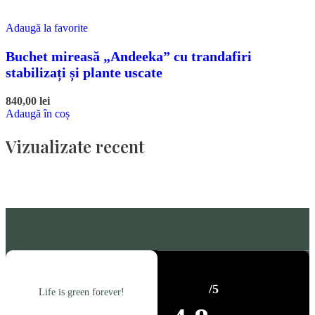
Adaugă la favorite
Buchet mireasă „Andeeka” cu trandafiri
stabilizați și plante uscate
840,00
lei
Adaugă în coș
Vizualizate recent
/5
Life is green forever!