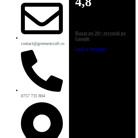
4,8
Bazat pe 20+ recenzii pe
Google
contact@greenestcraft.ro
Lasă o recenzie
0757 735 804