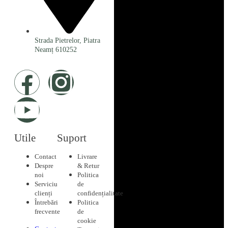
Strada Pietrelor, Piatra
Neamț 610252
Utile
Suport
Contact
Livrare
Despre
& Retur
noi
Politica
Serviciu
de
clienți
confidențialitate
Întrebări
Politica
frecvente
de
cookie