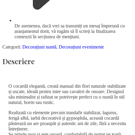
De asemenea, dacă vrei sa transmiți un mesaj împreună cu
aranjamentul dorit, vă rugăm să îl scrieți la finalizarea
comenzii în secțiunea de mențiuni.
Categorii:
Decorațiuni nuntă
,
Decorațiuni evenimente
Descriere
O cocardă elegantă, creată manual din flori naturale stabilizate
și uscate, ideală pentru mire sau cavaleri de onoare. Designul
său minimalist și rafinat se potrivește perfect cu o nuntă în stil
natural, boem sau rustic.
Realizată cu elemente precum trandafir stabilizat, lagurus,
ferigă albă, iarbă decorativă și gypsophila, această cocardă
păstrează un aer proaspăt și autentic ani de zile, fără a necesita
întreținere.
Se prinde ușor și este ușoară, confortabilă de purtat pe toată