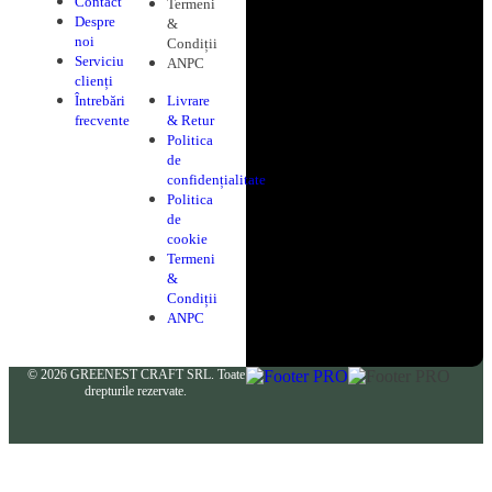
Contact
Termeni
Despre
&
noi
Condiții
Serviciu
ANPC
clienți
Întrebări
Livrare
frecvente
& Retur
Politica
de
confidențialitate
Politica
de
cookie
Termeni
&
Condiții
ANPC
© 2026 GREENEST CRAFT SRL. Toate
drepturile rezervate.