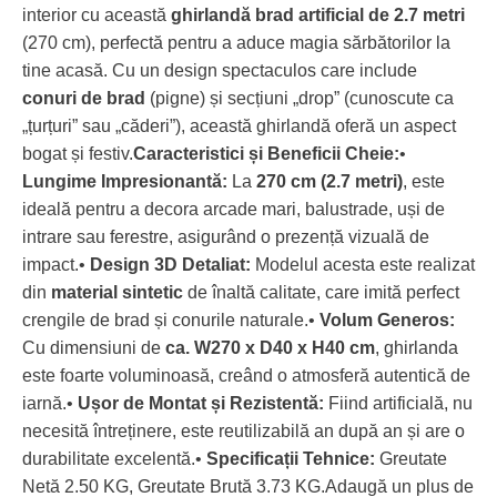
interior cu această
ghirlandă brad artificial de 2.7 metri
(270 cm), perfectă pentru a aduce magia sărbătorilor la
tine acasă. Cu un design spectaculos care include
conuri de brad
(pigne) și secțiuni „drop” (cunoscute ca
„țurțuri” sau „căderi”), această ghirlandă oferă un aspect
bogat și festiv.
Caracteristici și Beneficii Cheie:
•
Lungime Impresionantă:
La
270 cm (2.7 metri)
, este
ideală pentru a decora arcade mari, balustrade, uși de
intrare sau ferestre, asigurând o prezență vizuală de
impact.•
Design 3D Detaliat:
Modelul acesta este realizat
din
material sintetic
de înaltă calitate, care imită perfect
crengile de brad și conurile naturale.•
Volum Generos:
Cu dimensiuni de
ca. W270 x D40 x H40 cm
, ghirlanda
este foarte voluminoasă, creând o atmosferă autentică de
iarnă.•
Ușor de Montat și Rezistentă:
Fiind artificială, nu
necesită întreținere, este reutilizabilă an după an și are o
durabilitate excelentă.•
Specificații Tehnice:
Greutate
Netă 2.50 KG, Greutate Brută 3.73 KG.Adaugă un plus de