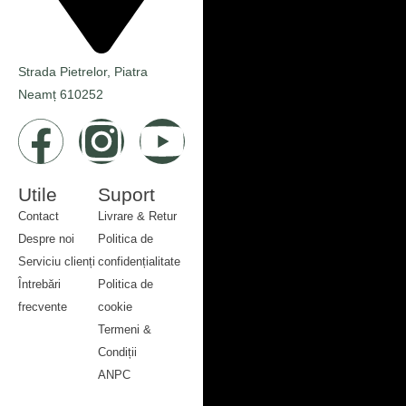
Strada Pietrelor, Piatra
Neamț 610252
Utile
Suport
Contact
Livrare & Retur
Despre noi
Politica de
Serviciu clienți
confidențialitate
Întrebări
Politica de
frecvente
cookie
Contact
Termeni &
Despre noi
Condiții
Serviciu clienți
ANPC
Întrebări
Livrare & Retur