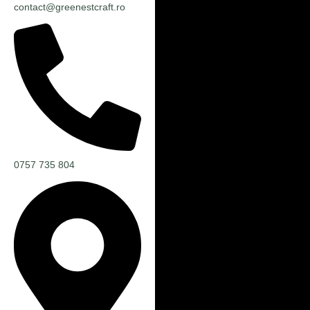
contact@greenestcraft.ro
0757 735 804