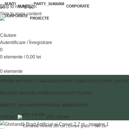
Skip to navigation
NUNȚI
CORPORATE
Skip to main content
PROIECTE
Căutare
Autentificare / Înregistrare
0
0
elemente
/
0,00
lei
0
elemente
ARBORI NATURALI STABILIZAȚI
PLANTE STABILIZATE
PLANTE USCATE
BUCHETE NATURAL STABILIZATE
OUTLET PLANTE
OBIECTE DECORATIVE
PRODUSE NOI
REDUCERI
CONTACT
0757 735 804
Comandă minimă 100 Lei | Livrare gratis > 500 Lei