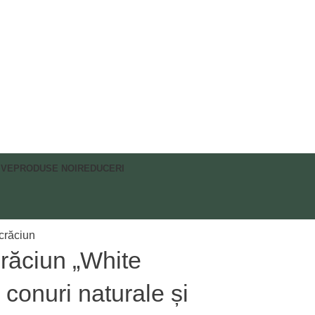
IVE
PRODUSE NOI
REDUCERI
crăciun
răciun „White
conuri naturale și