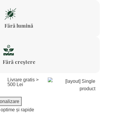
Fără lumină
Fără creștere
Livrare gratis >
500 Lei
onalizare
i optime și rapide