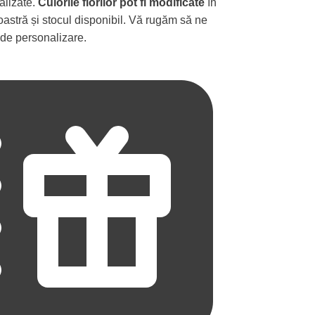
nalizate.
Culorile florilor pot fi modificate
în
astră și stocul disponibil. Vă rugăm să ne
 de personalizare.