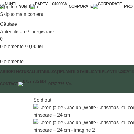
Skip to navigation
NUNȚI
CORPORATE
PRO
Skip to main content
Căutare
Autentificare / Înregistrare
0
0
elemente
/
0,00
lei
0
elemente
ARBORI NATURALI STABILIZAȚI
PLANTE STABILIZATE
PLANTE USCATE
CONTACT
0757 735 804
Sold out