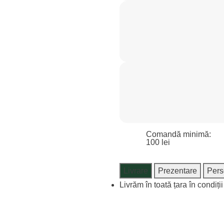
Comandă minimă:
100 lei
Livrare
Prezentare
Pers
Livrăm în toată țara în condiți