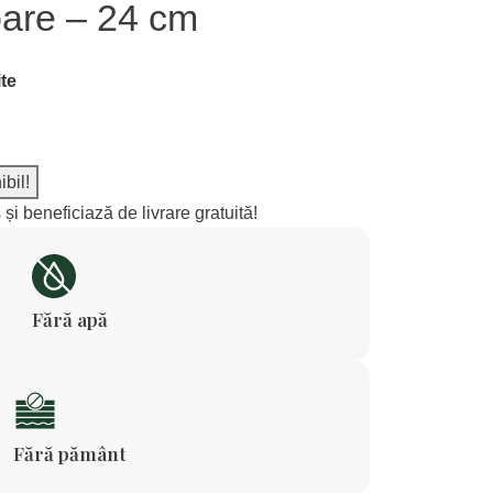
oare – 24 cm
te
 și beneficiază de livrare gratuită!
Fără apă
Fără pământ