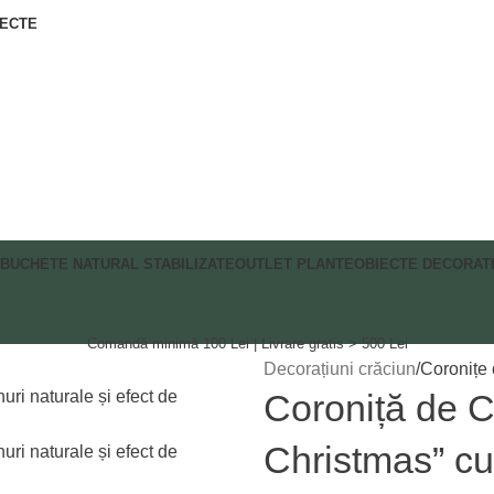
IECTE
BUCHETE NATURAL STABILIZATE
OUTLET PLANTE
OBIECTE DECORAT
Comandă minimă 100 Lei | Livrare gratis > 500 Lei
Decorațiuni crăciun
Coronițe 
Coroniță de C
Christmas” cu 