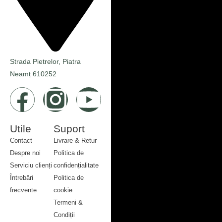
Strada Pietrelor, Piatra
Neamț 610252
Utile
Suport
Contact
Livrare & Retur
Despre noi
Politica de
Serviciu clienți
confidențialitate
Întrebări
Politica de
frecvente
cookie
Contact
Termeni &
Despre noi
Condiții