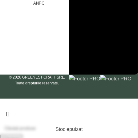
Serviciu clienți
ANPC
Întrebări
Livrare & Retur
frecvente
Politica de
confidențialitate
Politica de
cookie
Termeni &
Condiții
ANPC
© 2026 GREENEST CRAFT SRL.
Toate drepturile rezervate.
Stoc epuizat