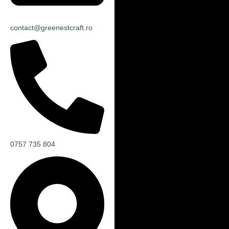
contact@greenestcraft.ro
0757 735 804