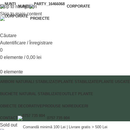
Skip to navigation
NUNȚI
CORPORATE
Skip to main content
PROIECTE
Căutare
Autentificare / Înregistrare
0
0
elemente
/
0,00
lei
0
elemente
ARBORI NATURALI STABILIZAȚI
PLANTE STABILIZATE
PLANTE USCATE
BUCHETE NATURAL STABILIZATE
OUTLET PLANTE
OBIECTE DECORATIVE
PRODUSE NOI
REDUCERI
CONTACT
0757 735 804
Sold out
Comandă minimă 100 Lei | Livrare gratis > 500 Lei