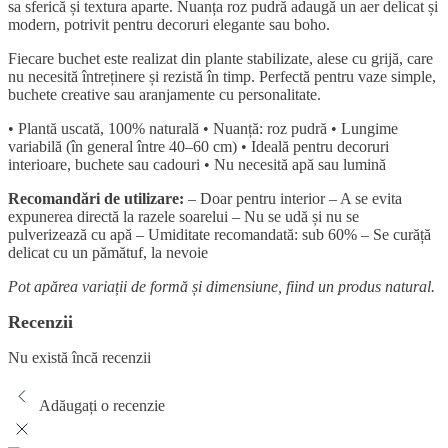
sa sferică și textura aparte. Nuanța roz pudră adaugă un aer delicat și
modern, potrivit pentru decoruri elegante sau boho.
Fiecare buchet este realizat din plante stabilizate, alese cu grijă, care
nu necesită întreținere și rezistă în timp. Perfectă pentru vaze simple,
buchete creative sau aranjamente cu personalitate.
• Plantă uscată, 100% naturală • Nuanță: roz pudră • Lungime
variabilă (în general între 40–60 cm) • Ideală pentru decoruri
interioare, buchete sau cadouri • Nu necesită apă sau lumină
Recomandări de utilizare:
– Doar pentru interior – A se evita
expunerea directă la razele soarelui – Nu se udă și nu se
pulverizează cu apă – Umiditate recomandată: sub 60% – Se curăță
delicat cu un pămătuf, la nevoie
Pot apărea variații de formă și dimensiune, fiind un produs natural.
Recenzii
Nu există încă recenzii
Adăugați o recenzie