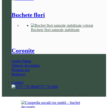
Buchete flori
Buchete flori naturale stabilizate
Coronițe
Outlet Plante
Obiecte decorative
Produse noi
Reduceri
Contact
0757 735 804
Comandă minimă 100 Lei | Livrare gratis > 500 Lei