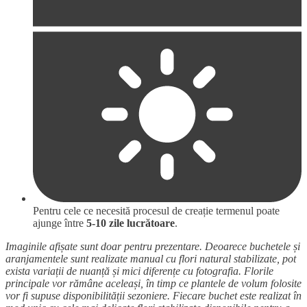
Pentru cele ce necesită procesul de creație termenul poate
ajunge între
5-10 zile lucrătoare
.
Imaginile afișate sunt doar pentru prezentare. Deoarece buchetele și
aranjamentele sunt realizate manual cu flori natural stabilizate, pot
exista variații de nuanță și mici diferențe cu fotografia. Florile
principale vor rămâne aceleași, în timp ce plantele de volum folosite
vor fi supuse disponibilității sezoniere. Fiecare buchet este realizat în