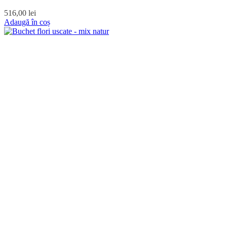
516,00
lei
Adaugă în coș