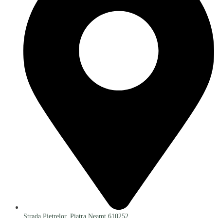
Strada Pietrelor, Piatra Neamț 610252