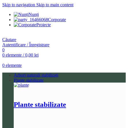
Skip to navigation
Skip to main content
Nunți
Corporate
Proiecte
Căutare
Autentificare / Înregistrare
0
0
elemente
/
0,00
lei
0
elemente
Arbori naturali stabilizați
Plante stabilizate
Plante stabilizate