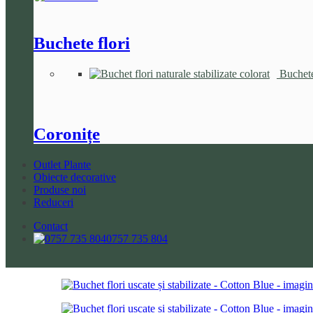
Buchete flori
Buchete 
Coronițe
Outlet Plante
Obiecte decorative
Produse noi
Reduceri
Contact
0757 735 804