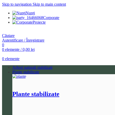
Skip to navigation
Skip to main content
Nunți
Corporate
Proiecte
Căutare
Autentificare / Înregistrare
0
0
elemente
/
0,00
lei
0
elemente
Arbori naturali stabilizați
Plante stabilizate
Plante stabilizate