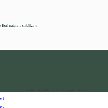
flori naturale stabilizate
Comandă minimă 100 Lei | Livrare gratis > 500 Lei