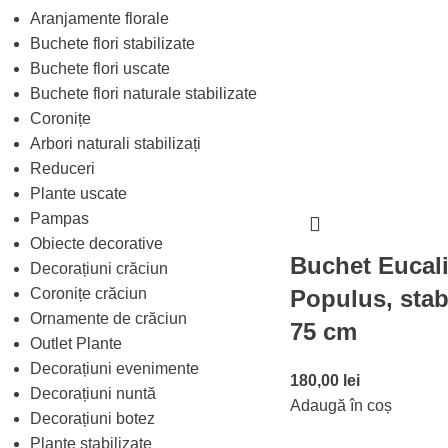
Aranjamente florale
Buchete flori stabilizate
Buchete flori uscate
Buchete flori naturale stabilizate
Coronițe
Arbori naturali stabilizați
Reduceri
Plante uscate
Pampas
Obiecte decorative
Buchet Eucal
Decorațiuni crăciun
Coronițe crăciun
Populus, stabi
Ornamente de crăciun
75 cm
Outlet Plante
Decorațiuni evenimente
180,00
lei
Decorațiuni nuntă
Adaugă în coș
Decorațiuni botez
Plante stabilizate