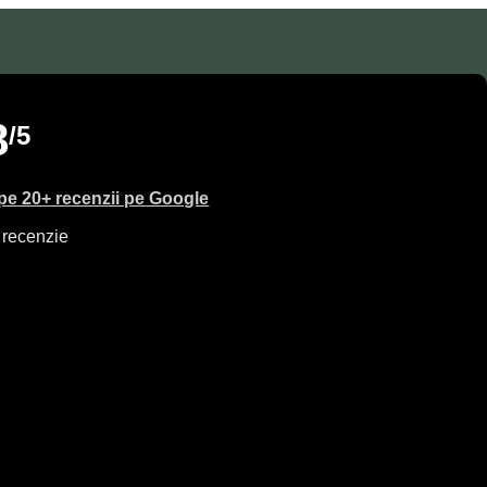
8
/5
pe 20+ recenzii pe Google
 recenzie