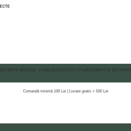
IECTE
BUCHETE NATURAL STABILIZATE
OUTLET PLANTE
OBIECTE DECORAT
Comandă minimă 100 Lei | Livrare gratis > 500 Lei