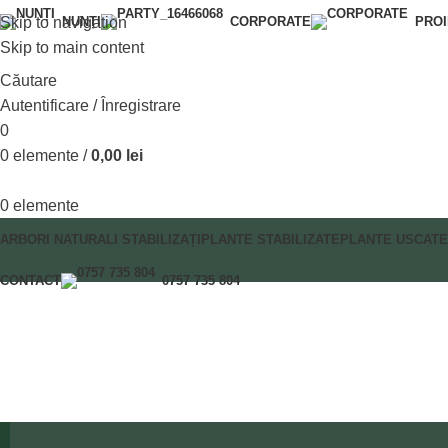
Skip to navigation
NUNȚI
CORPORATE
PRO
Skip to main content
Căutare
Autentificare / Înregistrare
0
0
elemente
/
0,00
lei
0
elemente
ARBORI NATURALI STABILIZAȚI
PLANTE STABILIZATE
PLANTE USCATE
CONTACT
0757 735 804