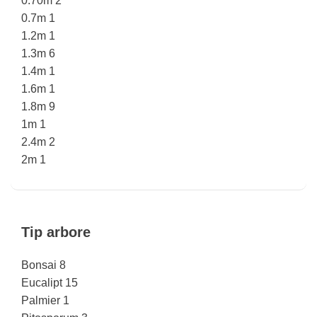
0.70m
2
0.7m
1
1.2m
1
1.3m
6
1.4m
1
1.6m
1
1.8m
9
1m
1
2.4m
2
2m
1
Tip arbore
Bonsai
8
Eucalipt
15
Palmier
1