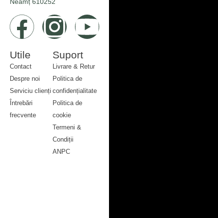
Neamț 610252
Utile
Suport
Contact
Livrare & Retur
Despre noi
Politica de
Serviciu clienți
confidențialitate
Întrebări
Politica de
frecvente
cookie
Contact
Termeni &
Despre noi
Condiții
Serviciu clienți
ANPC
Întrebări
Livrare & Retur
frecvente
Politica de
confidențialitate
Politica de
cookie