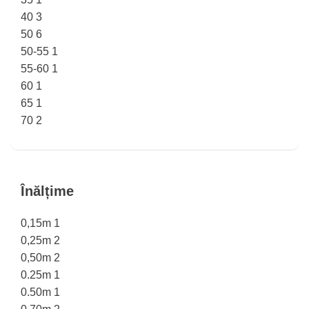
40
3
50
6
50-55
1
55-60
1
60
1
65
1
70
2
Înălțime
0,15m
1
0,25m
2
0,50m
2
0.25m
1
0.50m
1