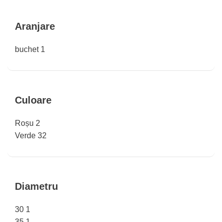
Aranjare
buchet
1
Culoare
Roșu
2
Verde
32
Diametru
30
1
35
1